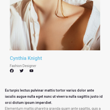
Cynthia Knight
Fashion Designer
F
T
Y
a
w
o
c
i
u
e
t
t
b
t
u
o
e
b
Eu turpis lectus pulvinar mattis tortor varius dolor ante
o
r
e
iaculis augue nulla eget nunc ut viverra nulla sagittis justo id
k
orci dictum ipsum imperdiet.
Elementum mattis pharetra gravida quam ante sagittis, quis a