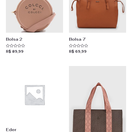
Bolsa 2
Bolsa 7
R$
89,99
R$
69,99
R
R
a
a
t
t
e
e
d
d
0
0
o
o
u
u
t
t
o
o
f
f
5
5
Eder