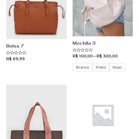
Mochila 3
Bolsa 7
R$
100,00
–
R$
300,00
R
R$
69,99
R
a
a
t
t
e
Branco
Preto
Roxo
e
d
d
0
0
o
o
u
u
t
t
o
o
f
f
5
5