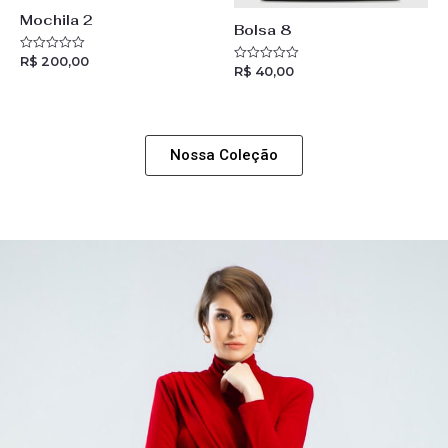
Mochila 2
Bolsa 8
R$
200,00
R
R$
40,00
R
a
a
t
t
e
e
d
d
0
0
o
o
u
Nossa Coleção
u
t
t
o
o
f
f
5
5