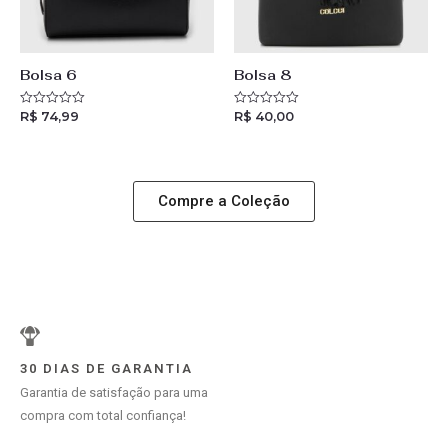
Bolsa 6
Bolsa 8
R$
74,99
R$
40,00
R
R
a
a
t
t
e
e
d
d
0
0
o
o
Compre a Coleção
u
u
t
t
o
o
f
f
5
5
30 DIAS DE GARANTIA
Garantia de satisfação para uma
compra com total confiança!