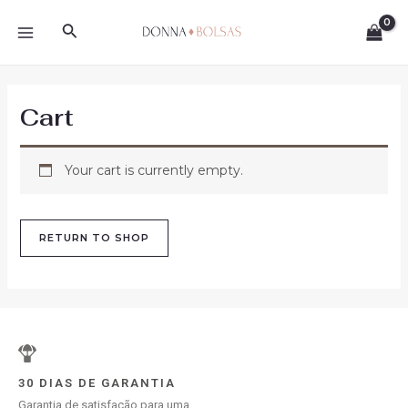
Skip
MAIN
Search
to
MENU
content
Cart
Your cart is currently empty.
RETURN TO SHOP
30 DIAS DE GARANTIA
Garantia de satisfação para uma