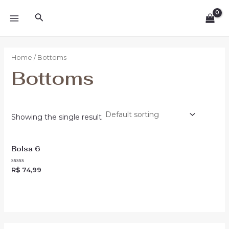
Skip
MAIN
Search
to
MENU
content
Home
/ Bottoms
Bottoms
Showing the single result
Bolsa 6
Rated
R$
74,99
0
out
of
5